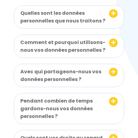
É
t
e
Quelles sont les données
W
personnelles que nous traitons ?
e
b
Comment et pourquoi utilisons-
c
nous vos données personnelles ?
o
m
p
Avec qui partageons-nous vos
r
données personnelles ?
e
n
d
Pendant combien de temps
u
gardons-nous vos données
n
personnelles ?
s
y
s
Quels sont vos droits au regard