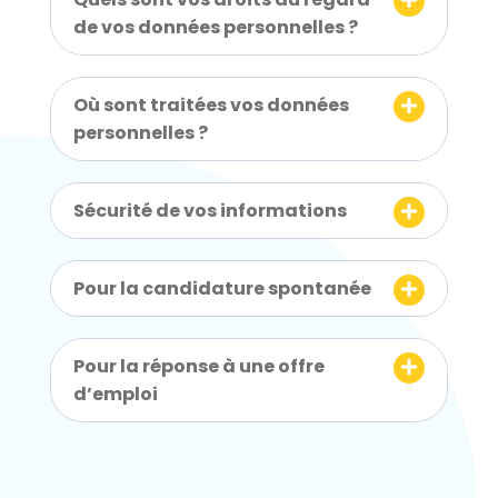
t
de vos données personnelles ?
è
m
e
Où sont traitées vos données
d
personnelles ?
'
a
Sécurité de vos informations
c
c
e
Pour la candidature spontanée
s
s
i
Pour la réponse à une offre
b
d’emploi
i
l
i
t